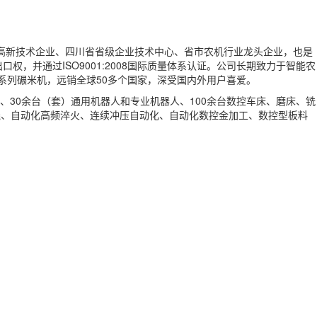
国家高新技术企业、四川省省级企业技术中心、省市农机行业龙头企业，也是
，并通过ISO9001:2008国际质量体系认证。公司长期致力于智能农
系列碾米机，远销全球50多个国家，深受国内外用户喜爱。
、30余台（套）通用机器人和专业机器人、100余台数控车床、磨床、铣
线、自动化高频淬火、连续冲压自动化、自动化数控金加工、数控型板料