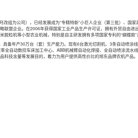
0年9月改组为公司），已经发展成为“专精特新”小巨人企业（第三批）、
盟企业。在2006年获得国家工业产品生产许可证，拥有外贸自由进出口权
米脱粒机等小型农业机械，特别是自主研发拥有多项国家专利的“蝴蝶款”
，具备年产30万台（套）生产能力。现有6台激光切割机、3条自动喷涂线
效率全自动数控车床加工中心、ABB机械臂自动化焊接、全自动喷涂流水
品科技含量等发展目的，着力为用户提供高性价比的旭东品牌农机产品。