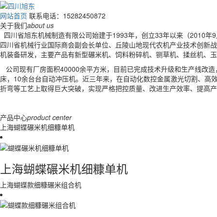
网站首页
联系电话：15282450872
关于我们
about us
四川省旭东机械制造有限公司始建于1993年，创立33年以来（201
四川省机械行业国际商会副会长单位、丘陵山地现代农机产业技术创新战略联
机装备研发，主要产品有新型碾米机、饲料粉碎机、铡草机、揉丝机、玉
公司现有厂房面积40000余平方米，目前已完成技术升级和生产线改造
床，10余台台自动冲压机。近三年来，在自动化数控金属激光切割、高
折弯等工艺上取得巨大突破，实现严格把控质量、改进生产效率、提高产
产品中心
product center
上海蝴蝶碾米机细糠单机
上海蝴蝶碾米机细糠单机
上海蝴蝶款细糠碾米组合机