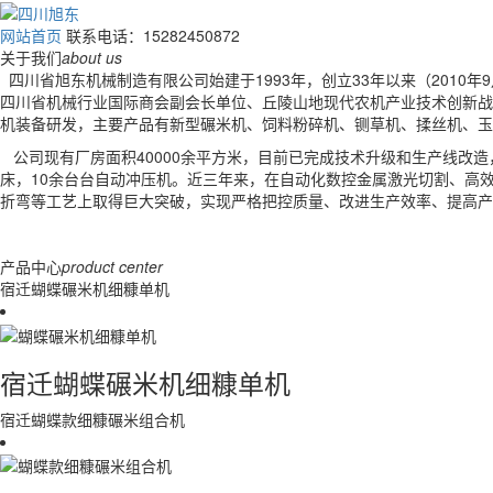
网站首页
联系电话：15282450872
关于我们
about us
四川省旭东机械制造有限公司始建于1993年，创立33年以来（201
四川省机械行业国际商会副会长单位、丘陵山地现代农机产业技术创新战略联
机装备研发，主要产品有新型碾米机、饲料粉碎机、铡草机、揉丝机、玉
公司现有厂房面积40000余平方米，目前已完成技术升级和生产线改造
床，10余台台自动冲压机。近三年来，在自动化数控金属激光切割、高
折弯等工艺上取得巨大突破，实现严格把控质量、改进生产效率、提高产
产品中心
product center
宿迁蝴蝶碾米机细糠单机
宿迁蝴蝶碾米机细糠单机
宿迁蝴蝶款细糠碾米组合机