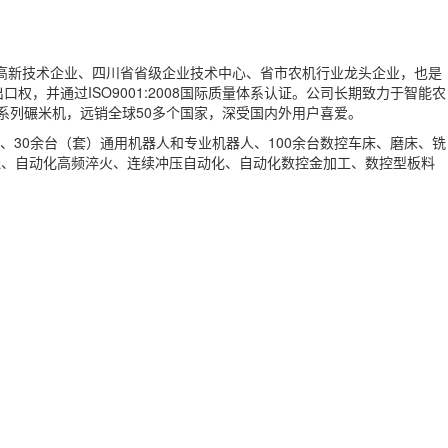
国家高新技术企业、四川省省级企业技术中心、省市农机行业龙头企业，也是
，并通过ISO9001:2008国际质量体系认证。公司长期致力于智能农
系列碾米机，远销全球50多个国家，深受国内外用户喜爱。
、30余台（套）通用机器人和专业机器人、100余台数控车床、磨床、铣
线、自动化高频淬火、连续冲压自动化、自动化数控金加工、数控型板料