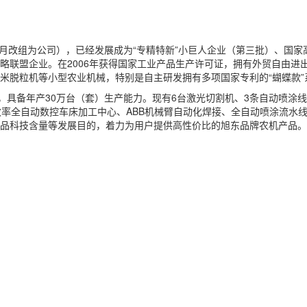
0年9月改组为公司），已经发展成为“专精特新”小巨人企业（第三批）、
盟企业。在2006年获得国家工业产品生产许可证，拥有外贸自由进出口权
米脱粒机等小型农业机械，特别是自主研发拥有多项国家专利的“蝴蝶款”
，具备年产30万台（套）生产能力。现有6台激光切割机、3条自动喷涂线
效率全自动数控车床加工中心、ABB机械臂自动化焊接、全自动喷涂流水
品科技含量等发展目的，着力为用户提供高性价比的旭东品牌农机产品。